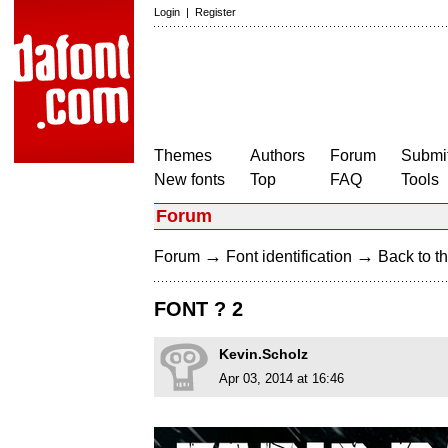
Login
|
Register
Themes
Authors
Forum
Submit
New fonts
Top
FAQ
Tools
Forum
→
→
Forum
Font identification
Back to th
FONT ? 2
Kevin.Scholz
Apr 03, 2014 at 16:46