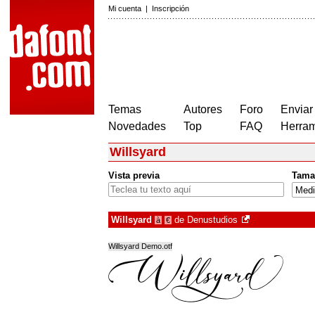
Mi cuenta
|
Inscripción
Temas
Autores
Foro
Enviar
Novedades
Top
FAQ
Herram
Willsyard
Vista previa
Tama
Willsyard
de
Denustudios
à
€
Willsyard Demo.otf