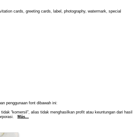
itation cards, greeting cards, label, photography, watermark, special
uan penggunaan font dibawah ini:
idak “komersil”, alias tidak menghasilkan profit atau keuntungan dari hasil
Korporasi.
Más...