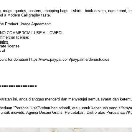
, mugs, quotes, posters, shopping bags, t-shirts, book covers, name card, inv
eed a Modern Calligraphy taste.
o the Product Usage Agreement:
SE. NO COMMERCIAL USE ALLOWED!
ommercial license:
aphy/
ate license
s at
ount for donation
https://www.paypal.com/paypalme/denustudios
================
yaratan ini, anda dianggap mengerti dan menyetujui semua syarat dan ketent
rluan “Personal Use”/kebutuhan pribadi, atau untuk keperluan yang sifatnya t
untuk individu, Agensi Desain Grafis, Percetakan, Distro atau Perusahaan/