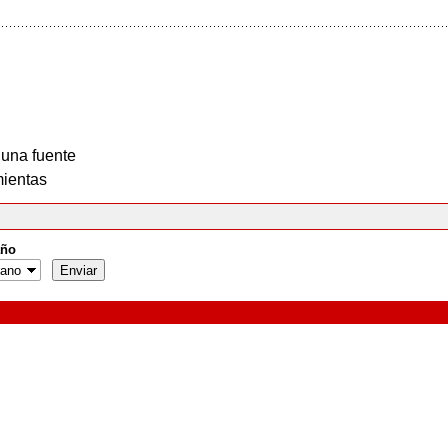
 una fuente
ientas
ño