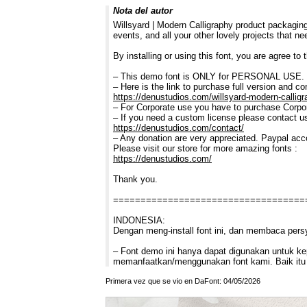
Nota del autor
Willsyard | Modern Calligraphy product packaging
events, and all your other lovely projects that n
By installing or using this font, you are agree t
– This demo font is ONLY for PERSONAL U
– Here is the link to purchase full version and c
https://denustudios.com/willsyard-modern-calligr
– For Corporate use you have to purchase Corpor
– If you need a custom license please contact u
https://denustudios.com/contact/
– Any donation are very appreciated. Paypal acc
Please visit our store for more amazing fonts :
https://denustudios.com/
Thank you.
===================================
INDONESIA:
Dengan meng-install font ini, dan membaca pers
– Font demo ini hanya dapat digunakan untuk kepe
memanfaatkan/menggunakan font kami. Baik itu 
Primera vez que se vio en DaFont: 04/05/2026