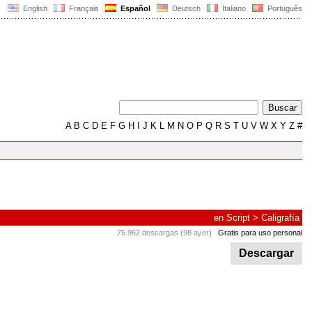
English
Français
Español
Deutsch
Italiano
Português
A
B
C
D
E
F
G
H
I
J
K
L
M
N
O
P
Q
R
S
T
U
V
W
X
Y
Z
#
en
Script
>
Caligrafía
75.962 descargas (98 ayer)
Gratis para uso personal
Descargar