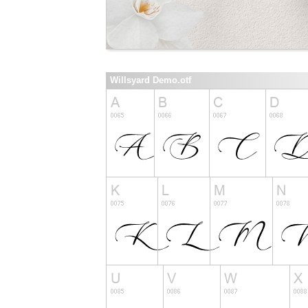
Willsyard Demo.otf