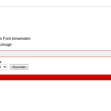
n Font einsenden
kzeuge
e