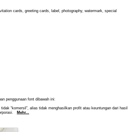
itation cards, greeting cards, label, photography, watermark, special
uan penggunaan font dibawah ini:
idak “komersil”, alias tidak menghasilkan profit atau keuntungan dari hasil
Korporasi.
Mehr...