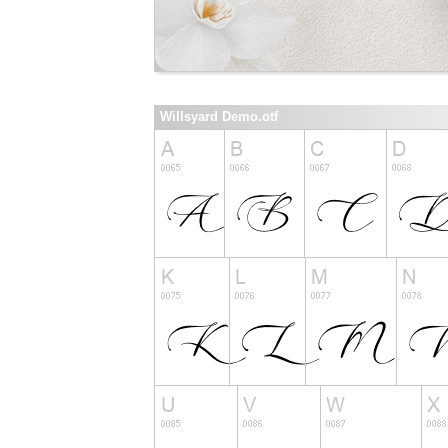
Willsyard Demo.otf