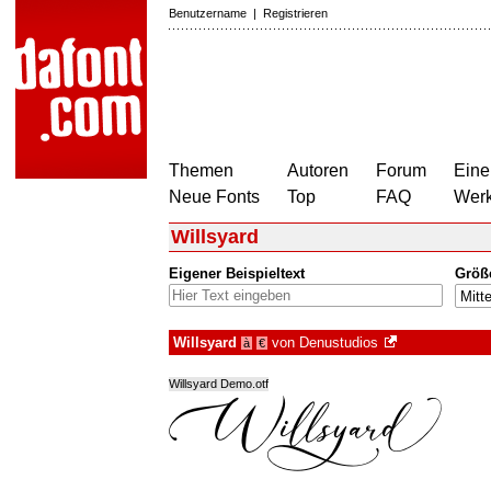
Benutzername
|
Registrieren
Themen
Autoren
Forum
Eine
Neue Fonts
Top
FAQ
Wer
Willsyard
Eigener Beispieltext
Größ
Willsyard
von
Denustudios
à
€
Willsyard Demo.otf