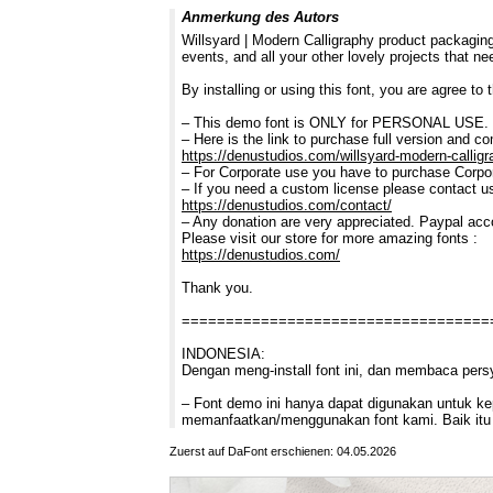
Anmerkung des Autors
Willsyard | Modern Calligraphy product packaging
events, and all your other lovely projects that n
By installing or using this font, you are agree t
– This demo font is ONLY for PERSONAL U
– Here is the link to purchase full version and c
https://denustudios.com/willsyard-modern-calligr
– For Corporate use you have to purchase Corpor
– If you need a custom license please contact u
https://denustudios.com/contact/
– Any donation are very appreciated. Paypal acc
Please visit our store for more amazing fonts :
https://denustudios.com/
Thank you.
===================================
INDONESIA:
Dengan meng-install font ini, dan membaca pers
– Font demo ini hanya dapat digunakan untuk kepe
memanfaatkan/menggunakan font kami. Baik itu 
Zuerst auf DaFont erschienen: 04.05.2026