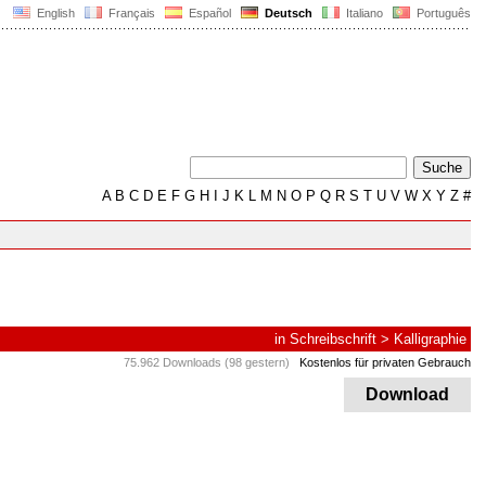
English
Français
Español
Deutsch
Italiano
Português
A
B
C
D
E
F
G
H
I
J
K
L
M
N
O
P
Q
R
S
T
U
V
W
X
Y
Z
#
in
Schreibschrift
>
Kalligraphie
75.962 Downloads (98 gestern)
Kostenlos für privaten Gebrauch
Download