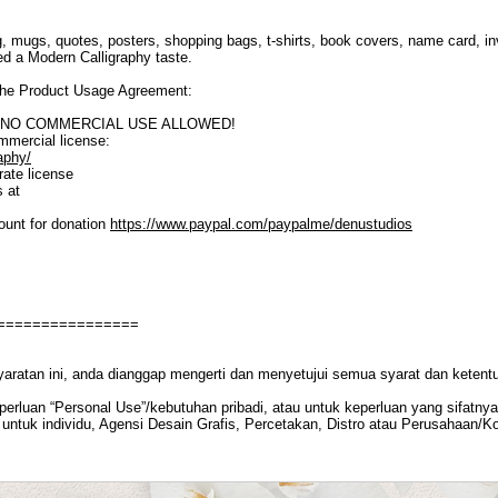
, mugs, quotes, posters, shopping bags, t-shirts, book covers, name card, inv
eed a Modern Calligraphy taste.
o the Product Usage Agreement:
SE. NO COMMERCIAL USE ALLOWED!
ommercial license:
aphy/
ate license
s at
ount for donation
https://www.paypal.com/paypalme/denustudios
================
yaratan ini, anda dianggap mengerti dan menyetujui semua syarat dan ketent
rluan “Personal Use”/kebutuhan pribadi, atau untuk keperluan yang sifatnya t
untuk individu, Agensi Desain Grafis, Percetakan, Distro atau Perusahaan/