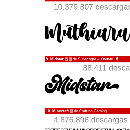
10.379.807 descargas
9.
Midstar
de
Subectype & Orenari
à
€
88.411 desca
10.
Minecraft
de
Craftron Gaming
€
4.876.896 descargas 