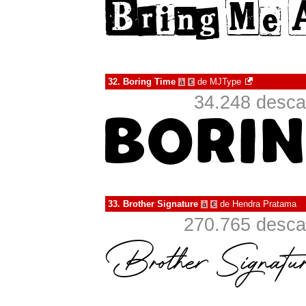
32.
Boring Time
de
MJType
à
€
34.248 desca
33.
Brother Signature
de
Hendra Pratama
à
€
270.765 desca