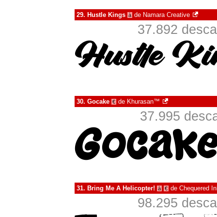
29.
Hustle Kings
de
Namara Creative
à
37.892 desca
30.
Gocake
de
Khurasan™
€
37.995 desca
31.
Bring Me A Helicopter!
de
Chequered In
à
€
98.295 desca