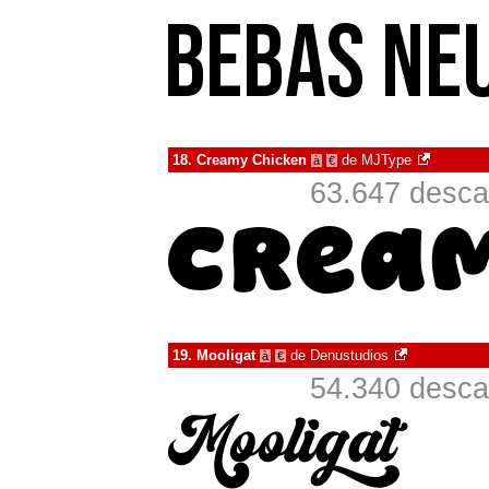
18.
Creamy Chicken
de
MJType
à
€
63.647 desca
19.
Mooligat
de
Denustudios
à
€
54.340 desca