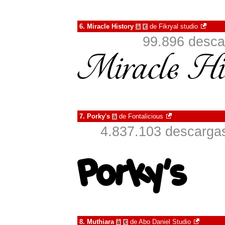
6.
Miracle History
de
Fikryal studio
à
€
99.896 desca
7.
Porky's
de
Fontalicious
à
4.837.103 descargas
8.
Muthiara
de
Abo Daniel Studio
à
€