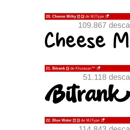
20.
Cheese Milky
de
MJType
à
€
109.867 desca
21.
Bitrank
de
Khurasan™
€
51.118 desca
22.
Blue Water
de
MJType
à
€
114.843 desca