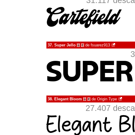
31.117 desca
37.
Super Jello
de
fsuarez913
à
€
3
38.
Elegant Bloom
de
Origin Type
à
€
27.407 desca