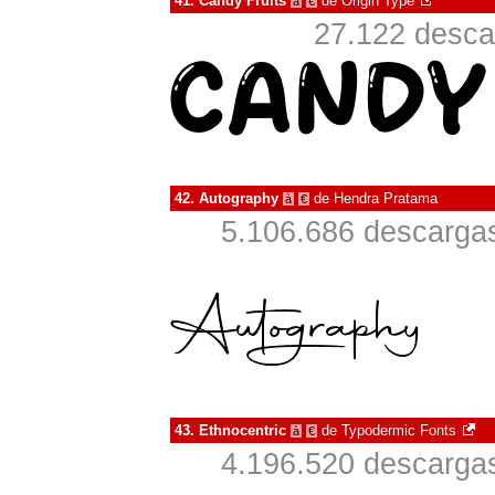
41.
Candy Fruits
de
Origin Type
à
€
27.122 desca
42.
Autography
de
Hendra Pratama
à
€
5.106.686 descargas
43.
Ethnocentric
de
Typodermic Fonts
à
€
4.196.520 descargas