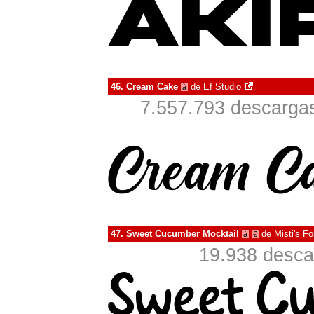
46.
Cream Cake
de
Ef Studio
à
7.557.793 descargas
47.
Sweet Cucumber Mocktail
de
Misti's Fo
à
€
19.938 desca