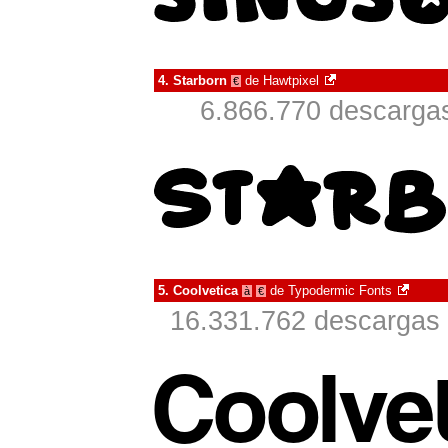
4.
Starborn
de
Hawtpixel
€
6.866.770 descargas
5.
Coolvetica
de
Typodermic Fonts
à
€
16.331.762 descargas 