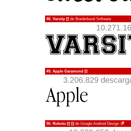
48.
Varsity
de
Brøderbund Software
à
10.271.16
49.
Apple Garamond
à
3.206.829 descarga
50.
Roboto
de
Google Android Design
à
€