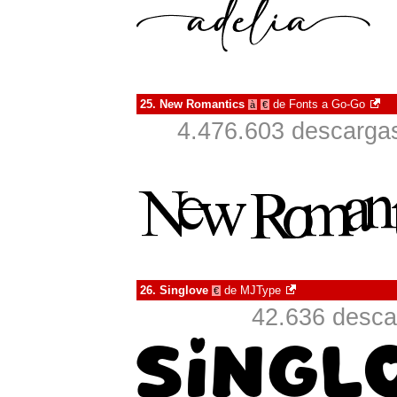
25.
New Romantics
de
Fonts a Go-Go
à
€
4.476.603 descargas
26.
Singlove
de
MJType
€
42.636 desca