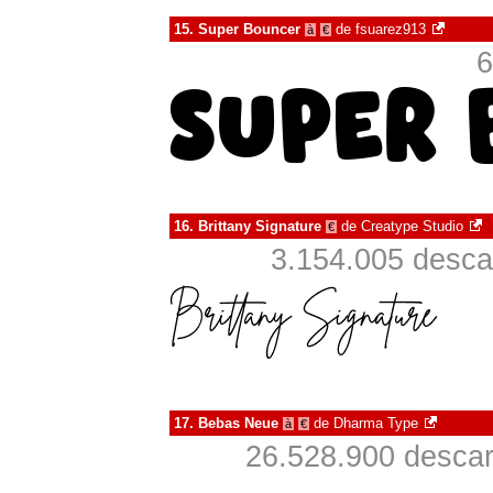
15.
Super Bouncer
de
fsuarez913
à
€
6
16.
Brittany Signature
de
Creatype Studio
€
3.154.005 desca
17.
Bebas Neue
de
Dharma Type
à
€
26.528.900 descar