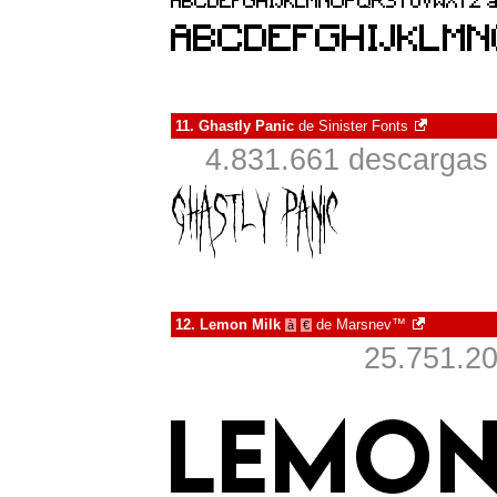
11.
Ghastly Panic
de
Sinister Fonts
4.831.661 descargas 
12.
Lemon Milk
de
Marsnev™
à
€
25.751.20