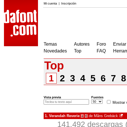
Mi cuenta
|
Inscripción
Temas
Autores
Foro
Enviar
Novedades
Top
FAQ
Herram
Top
1
2
3
4
5
6
7
Vista previa
Fuentes
Mostrar 
1.
Verandah Reverie
de
Måns Grebäck
à
€
141.492 descargas (