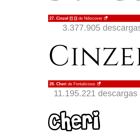
27.
Cinzel
de
Ndiscover
à
€
3.377.905 descargas
28.
Cheri
de
Fontalicious
11.195.221 descargas 