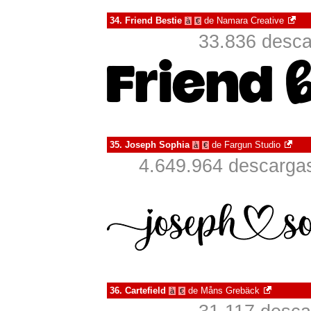
34.
Friend Bestie
de
Namara Creative
à
€
33.836 desca
35.
Joseph Sophia
de
Fargun Studio
à
€
4.649.964 descargas
36.
Cartefield
de
Måns Grebäck
à
€