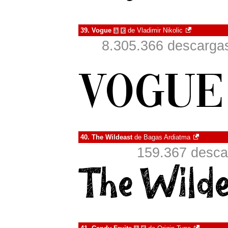
39.
Vogue
de
Vladimir Nikolic
à
€
8.305.366 descargas
40.
The Wildeast
de
Bagas Ardiatma
159.367 desca