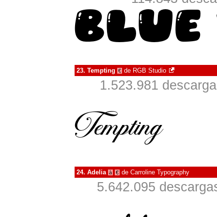
23.
Tempting
de
RGB Studio
€
1.523.981 descarga
24.
Adelia
de
Carroline Typography
à
€
5.642.095 descargas