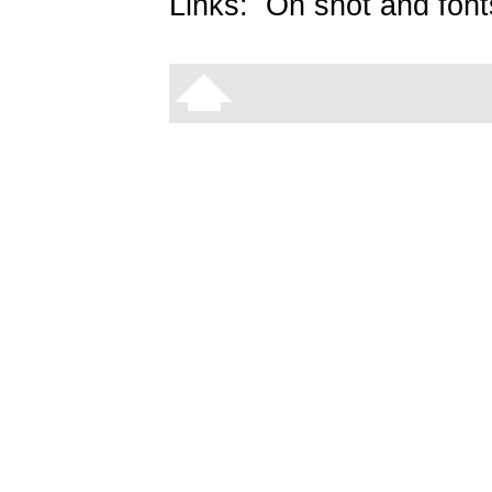
Links:
On snot and font