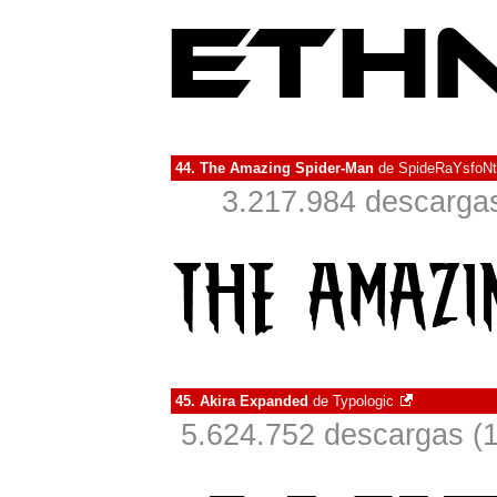
44.
The Amazing Spider-Man
de
SpideRaYsfoN
3.217.984 descargas
45.
Akira Expanded
de
Typologic
5.624.752 descargas (1