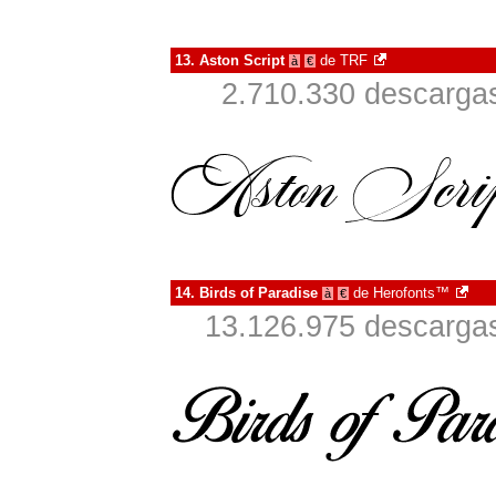
13.
Aston Script
de
TRF
à
€
2.710.330 descargas
14.
Birds of Paradise
de
Herofonts™
à
€
13.126.975 descargas