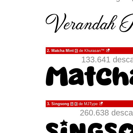
2.
Matcha Mint
de
Khurasan™
€
133.641 desca
3.
Singsong
de
MJType
à
€
260.638 desca