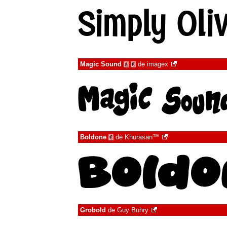
Magic Sound
de
imagex
à
€
Boldone
de
Khurasan™
€
Grobold
de
Guy Buhry