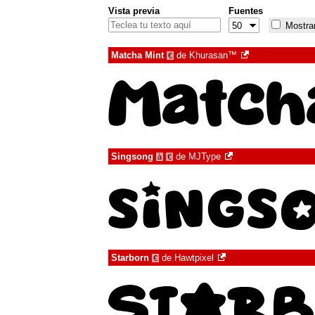
Vista previa
Fuentes
Mostrar
Matcha Mint
de
Khurasan™
€
Singsong
de
MJType
à
€
Starborn
de
Hawtpixel
€