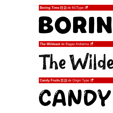
Boring Time
de
MJType
à
€
The Wildeast
de
Bagas Ardiatma
Candy Fruits
de
Origin Type
à
€