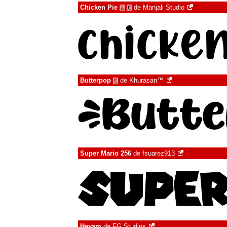
Chicken Pie
de
Manjali Studio
à
€
Butterpop
de
Khurasan™
€
Super Mario 256
de
fsuarez913
Heyam
de
FG Studios