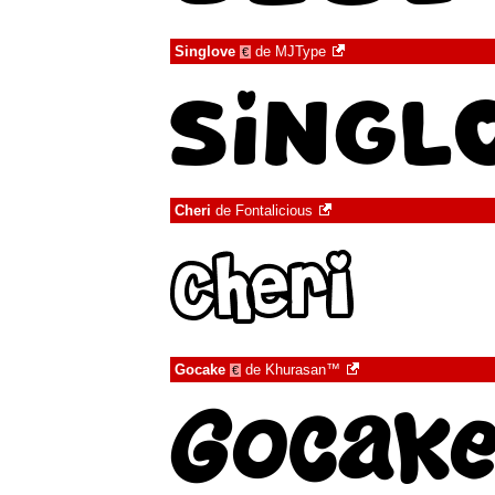
Singlove
de
MJType
€
Cheri
de
Fontalicious
Gocake
de
Khurasan™
€