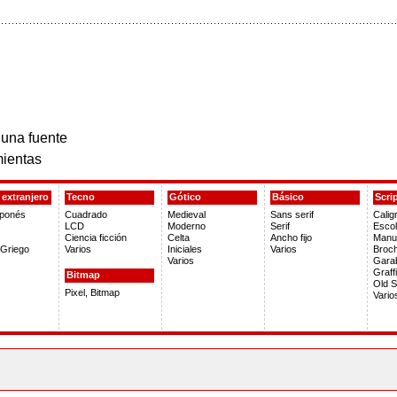
 una fuente
ientas
extranjero
Tecno
Gótico
Básico
Scri
aponés
Cuadrado
Medieval
Sans serif
Calig
LCD
Moderno
Serif
Escol
Ciencia ficción
Celta
Ancho fijo
Manus
Griego
Varios
Iniciales
Varios
Broch
Varios
Gara
Graffi
Bitmap
Old S
Pixel, Bitmap
Vario