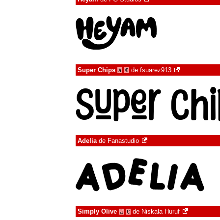
Super Chips
de
fsuarez913
à
€
Adelia
de
Fanastudio
Simply Olive
de
Niskala Huruf
à
€