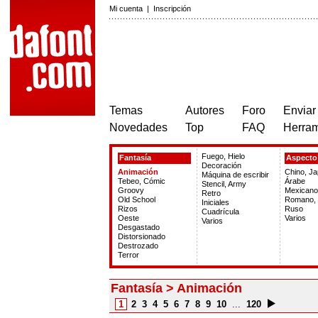
Mi cuenta
|
Inscripción
Temas
Autores
Foro
Enviar
Novedades
Top
FAQ
Herram
Fuego, Hielo
Fantasía
Aspecto 
Decoración
Animación
Chino, J
Máquina de escribir
Tebeo, Cómic
Árabe
Stencil, Army
Groovy
Mexicano
Retro
Old School
Romano, 
Iniciales
Rizos
Ruso
Cuadrícula
Oeste
Varios
Varios
Desgastado
Distorsionado
Destrozado
Terror
Fantasía > Animación
1
2
3
4
5
6
7
8
9
10
...
120