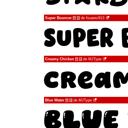
Super Bouncer
de
fsuarez913
à
€
Creamy Chicken
de
MJType
à
€
Blue Water
de
MJType
à
€