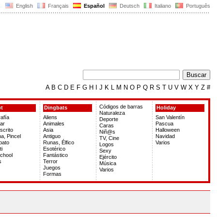
English
Français
Español
Deutsch
Italiano
Português
A
B
C
D
E
F
G
H
I
J
K
L
M
N
O
P
Q
R
S
T
U
V
W
X
Y
Z
#
Códigos de barras
pt
Dingbats
Holiday
Naturaleza
rafía
Aliens
San Valentín
Deporte
ar
Animales
Pascua
Caras
crito
Asia
Halloween
Niñ@s
a, Pincel
Antiguo
Navidad
TV, Cine
bato
Runas, Élfico
Varios
Logos
ti
Esotérico
Sexy
chool
Fantástico
Ejército
s
Terror
Música
Juegos
Varios
Formas