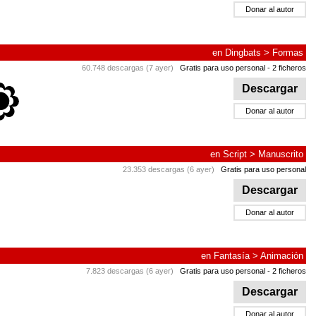
Donar al autor
en
Dingbats
>
Formas
60.748 descargas (7 ayer)
Gratis para uso personal
- 2 ficheros
Descargar
Donar al autor
en
Script
>
Manuscrito
23.353 descargas (6 ayer)
Gratis para uso personal
Descargar
Donar al autor
en
Fantasía
>
Animación
7.823 descargas (6 ayer)
Gratis para uso personal
- 2 ficheros
Descargar
Donar al autor