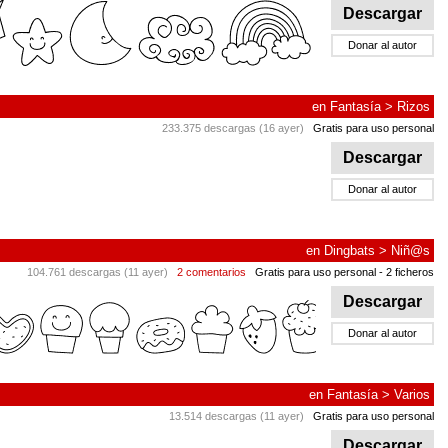
Descargar
Donar al autor
en
Fantasía
>
Rizos
233.375 descargas (16 ayer)
Gratis para uso personal
Descargar
Donar al autor
en
Dingbats
>
Niñ@s
104.761 descargas (11 ayer)
2 comentarios
Gratis para uso personal
- 2 ficheros
Descargar
Donar al autor
en
Fantasía
>
Varios
13.514 descargas (11 ayer)
Gratis para uso personal
Descargar