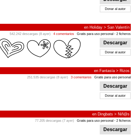
Donar al autor
en
Holiday
>
San Valentín
542.242 descargas (8 ayer)
4 comentarios
Gratis para uso personal
- 2 ficheros
Descargar
Donar al autor
en
Fantasía
>
Rizos
251.535 descargas (8 ayer)
3 comentarios
Gratis para uso personal
Descargar
Donar al autor
en
Dingbats
>
Niñ@s
77.205 descargas (7 ayer)
Gratis para uso personal
- 2 ficheros
Descargar