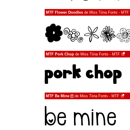
MTF Flower Doodles
de
Miss Tiina Fonts - MTF
MTF Pork Chop
de
Miss Tiina Fonts - MTF
MTF Be Mine
de
Miss Tiina Fonts - MTF
à