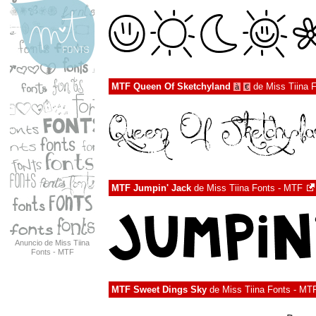
MTF Queen Of Sketchyland
de
Miss Tiina 
à
€
MTF Jumpin' Jack
de
Miss Tiina Fonts - MTF
Anuncio de Miss Tiina
Fonts - MTF
MTF Sweet Dings Sky
de
Miss Tiina Fonts - MT