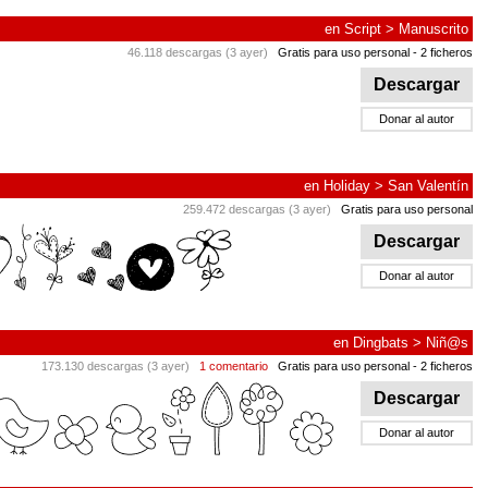
en
Script
>
Manuscrito
46.118 descargas (3 ayer)
Gratis para uso personal
- 2 ficheros
Descargar
Donar al autor
en
Holiday
>
San Valentín
259.472 descargas (3 ayer)
Gratis para uso personal
Descargar
Donar al autor
en
Dingbats
>
Niñ@s
173.130 descargas (3 ayer)
1 comentario
Gratis para uso personal
- 2 ficheros
Descargar
Donar al autor