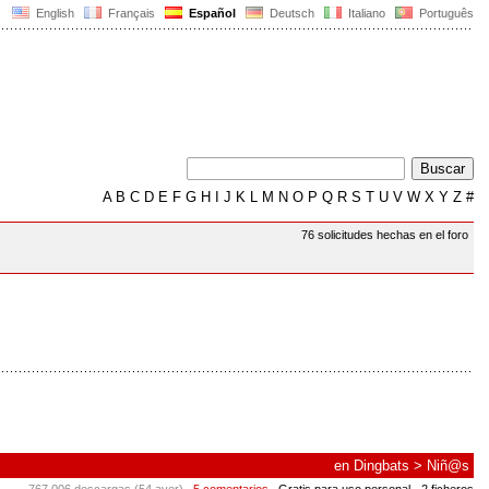
English
Français
Español
Deutsch
Italiano
Português
A
B
C
D
E
F
G
H
I
J
K
L
M
N
O
P
Q
R
S
T
U
V
W
X
Y
Z
#
76 solicitudes hechas en el foro
en
Dingbats
>
Niñ@s