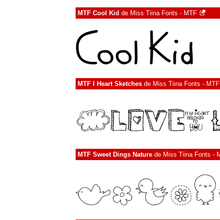
MTF Cool Kid
de
Miss Tiina Fonts - MTF
MTF I Heart Sketches
de
Miss Tiina Fonts - MTF
MTF Sweet Dings Nature
de
Miss Tiina Fonts -