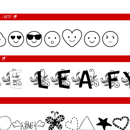
s - MTF
F