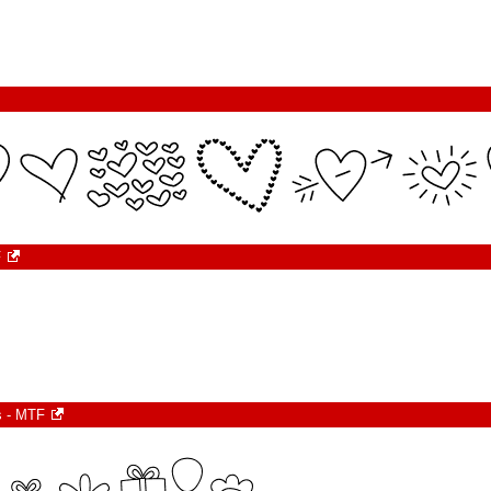
F
s - MTF