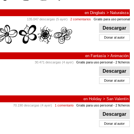
en
Dingbats
>
Naturaleza
135.047 descargas (5 ayer)
2 comentarios
Gratis para uso personal
Descargar
Donar al autor
en
Fantasía
>
Animación
30.471 descargas (4 ayer)
Gratis para uso personal
- 2 ficheros
Descargar
Donar al autor
en
Holiday
>
San Valentín
70.190 descargas (4 ayer)
1 comentario
Gratis para uso personal
- 2 ficheros
Descargar
Donar al autor