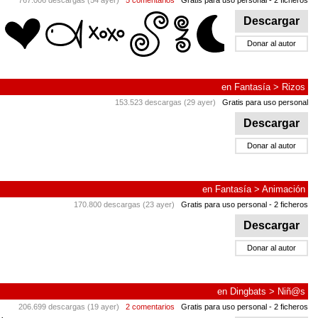
767.006 descargas (54 ayer)
5 comentarios
Gratis para uso personal
- 2 ficheros
Descargar
Donar al autor
en
Fantasía
>
Rizos
153.523 descargas (29 ayer)
Gratis para uso personal
Descargar
Donar al autor
en
Fantasía
>
Animación
170.800 descargas (23 ayer)
Gratis para uso personal
- 2 ficheros
Descargar
Donar al autor
en
Dingbats
>
Niñ@s
206.699 descargas (19 ayer)
2 comentarios
Gratis para uso personal
- 2 ficheros