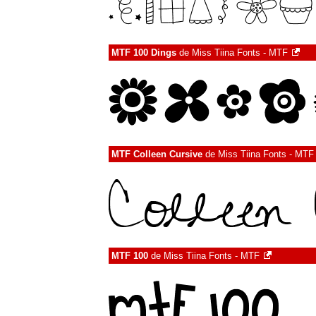
MTF 100 Dings
de
Miss Tiina Fonts - MTF
MTF Colleen Cursive
de
Miss Tiina Fonts - MTF
MTF 100
de
Miss Tiina Fonts - MTF