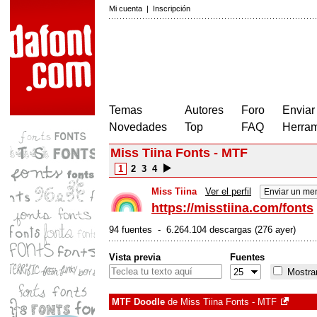
Mi cuenta
|
Inscripción
Temas
Autores
Foro
Enviar
Novedades
Top
FAQ
Herram
Miss Tiina Fonts - MTF
1
2
3
4
Miss Tiina
Ver el perfil
Enviar un me
https://misstiina.com/fonts
94 fuentes - 6.264.104 descargas (276 ayer)
Vista previa
Fuentes
Mostrar
MTF Doodle
de
Miss Tiina Fonts - MTF