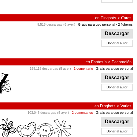
en
Dingbats
>
Caras
9.515 descargas (6 ayer)
Gratis para uso personal
- 2 ficheros
Descargar
Donar al autor
en
Fantasía
>
Decoración
158.118 descargas (5 ayer)
1 comentario
Gratis para uso personal
Descargar
Donar al autor
en
Dingbats
>
Varios
103.045 descargas (5 ayer)
2 comentarios
Gratis para uso personal
Descargar
Donar al autor