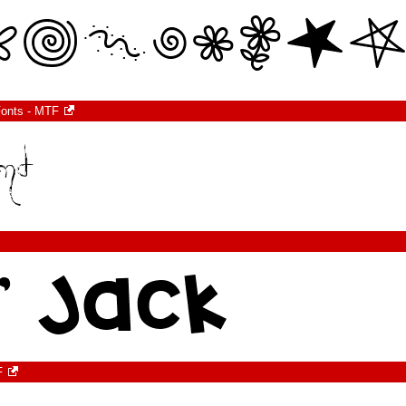
Fonts - MTF
F