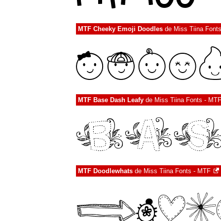
MTF Cheeky Emoji Doodles
de
Miss Tiina Font
MTF Base Dash Leafy
de
Miss Tiina Fonts - MT
MTF Doodlewhats
de
Miss Tiina Fonts - MTF