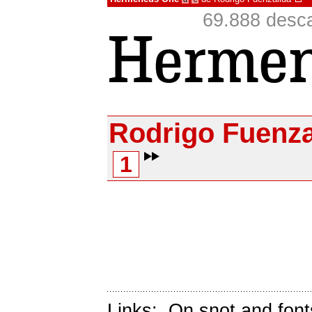
69.888 desca
Rodrigo Fuenza
1
Links:
On snot and font