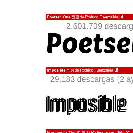
Poetsen One
de
Rodrigo Fuenzalida
à
€
2.601.709 descarg
Imposible
de
Rodrigo Fuenzalida
à
€
29.183 descargas (2 a
Hermeneus One
de
Rodrigo Fuenzalida
à
€