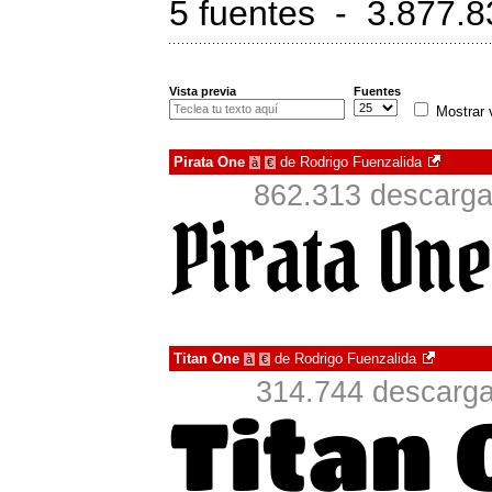
5 fuentes - 3.877.8
Vista previa
Fuentes
Mostrar 
Pirata One
de
Rodrigo Fuenzalida
à
€
862.313 descarga
Titan One
de
Rodrigo Fuenzalida
à
€
314.744 descarga