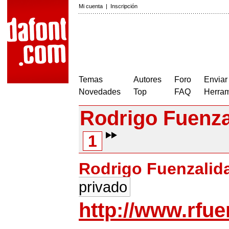
Mi cuenta
|
Inscripción
Temas
Autores
Foro
Enviar
Novedades
Top
FAQ
Herram
Rodrigo Fuenza
1
Rodrigo Fuenzalid
privado
http://www.rfu