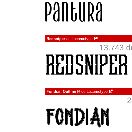
Redsniper
de
Locomotype
13.743 d
Fondian Outline
de
Locomotype
€
2