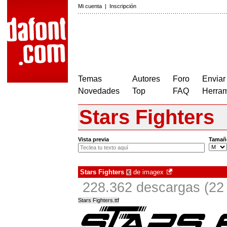
Mi cuenta
|
Inscripción
Temas
Autores
Foro
Enviar
Novedades
Top
FAQ
Herram
Stars Fighters
Vista previa
Tamañ
Stars Fighters
de
imagex
€
228.362 descargas (22 
Stars Fighters.ttf