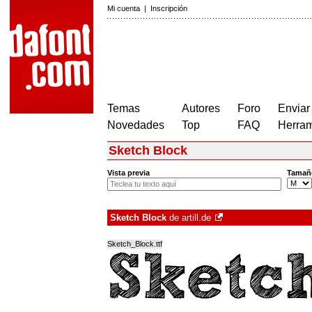
Mi cuenta
|
Inscripción
Temas
Autores
Foro
Enviar
Novedades
Top
FAQ
Herram
Sketch Block
Vista previa
Tamañ
Sketch Block
de
artill.de
Sketch_Block.ttf