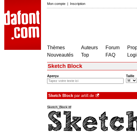
Mon compte
|
Inscription
Thèmes
Auteurs
Forum
Prop
Nouveautés
Top
FAQ
Logi
Sketch Block
Aperçu
Taille
Sketch Block
par
artill.de
Sketch_Block.ttf