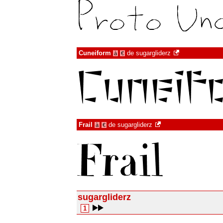
Cuneiform
de
sugargliderz
à
€
Frail
de
sugargliderz
à
€
sugargliderz
1