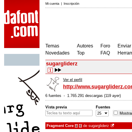
Mi cuenta
|
Inscripción
Temas
Autores
Foro
Enviar
Novedades
Top
FAQ
Herram
sugargliderz
1
Ver el perfil
http://www.sugargliderz.c
6 fuentes - 1.765.291 descargas (119 ayer)
Vista previa
Fuentes
Mostrar
Fragment Core
de
sugargliderz
à
€