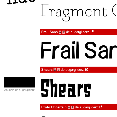
Frail Sans
de
sugargliderz
à
€
Shears
de
sugargliderz
à
€
Anuncio de sugargliderz
Proto Uncertain
de
sugargliderz
à
€