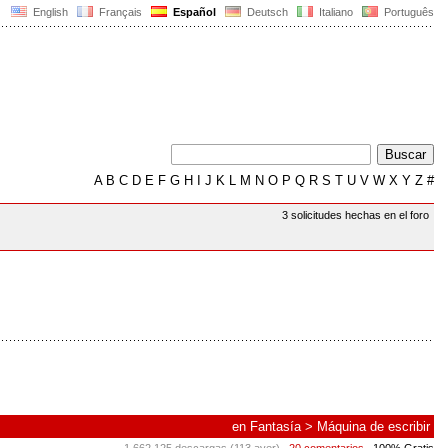
English
Français
Español
Deutsch
Italiano
Português
A
B
C
D
E
F
G
H
I
J
K
L
M
N
O
P
Q
R
S
T
U
V
W
X
Y
Z
#
3 solicitudes hechas en el foro
en
Fantasía
>
Máquina de escribir