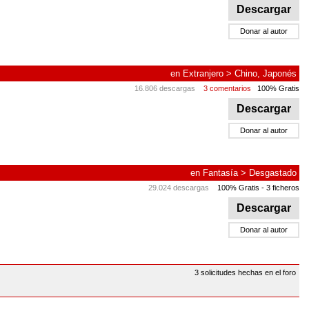
Descargar
Donar al autor
en
Extranjero
>
Chino, Japonés
16.806 descargas
3 comentarios
100% Gratis
Descargar
Donar al autor
en
Fantasía
>
Desgastado
29.024 descargas
100% Gratis
- 3 ficheros
Descargar
Donar al autor
3 solicitudes hechas en el foro