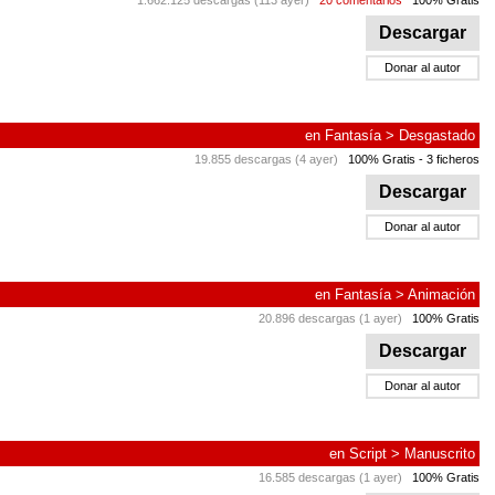
1.662.125 descargas (113 ayer)
20 comentarios
100% Gratis
Descargar
Donar al autor
en
Fantasía
>
Desgastado
19.855 descargas (4 ayer)
100% Gratis
- 3 ficheros
Descargar
Donar al autor
en
Fantasía
>
Animación
20.896 descargas (1 ayer)
100% Gratis
Descargar
Donar al autor
en
Script
>
Manuscrito
16.585 descargas (1 ayer)
100% Gratis