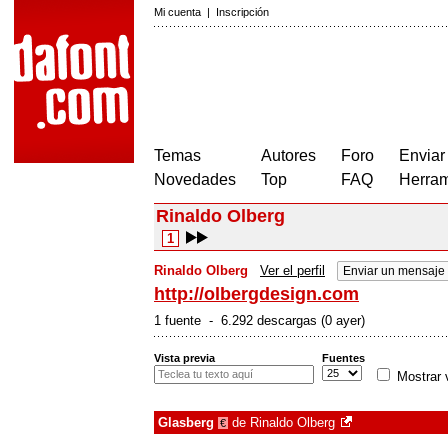
Mi cuenta
|
Inscripción
Temas
Autores
Foro
Enviar
Novedades
Top
FAQ
Herram
Rinaldo Olberg
1
Rinaldo Olberg
Ver el perfil
Enviar un mensaje
http://olbergdesign.com
1 fuente - 6.292 descargas (0 ayer)
Vista previa
Fuentes
Mostrar 
Glasberg
de
Rinaldo Olberg
€