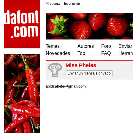
Mi cuenta
|
Inscripción
Temas
Autores
Foro
Enviar
Novedades
Top
FAQ
Herram
Miss Pheles
Enviar un mensaje privado
abidsahele@gmail.com