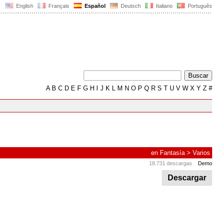
English
Français
Español
Deutsch
Italiano
Português
A
B
C
D
E
F
G
H
I
J
K
L
M
N
O
P
Q
R
S
T
U
V
W
X
Y
Z
#
en
Fantasía
>
Varios
18.731 descargas
Demo
Descargar