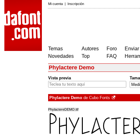
Mi cuenta
|
Inscripción
Temas
Autores
Foro
Enviar
Novedades
Top
FAQ
Herram
Phylactere Demo
Vista previa
Tama
Phylactere Demo
de
Cubo Fonts
PhylactereDEMO.ttf