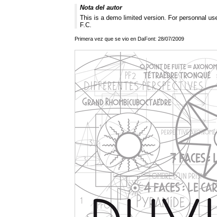
Nota del autor
This is a demo limited version. For personnal us
F.C.
Primera vez que se vio en DaFont: 28/07/2009