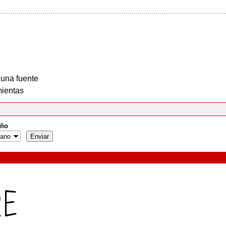
 una fuente
ientas
ño