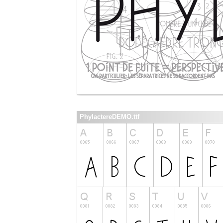
PhylactereDEMO.ttf