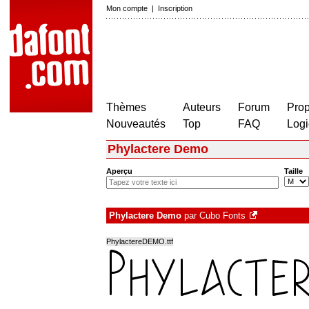
Mon compte
|
Inscription
Thèmes
Auteurs
Forum
Prop
Nouveautés
Top
FAQ
Logi
Phylactere Demo
Aperçu
Taille
Phylactere Demo
par
Cubo Fonts
PhylactereDEMO.ttf