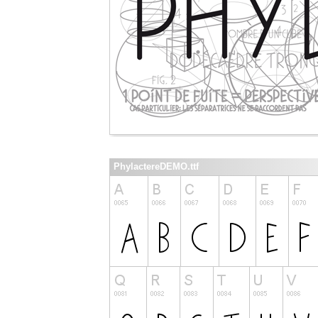
PhylactereDEMO.ttf