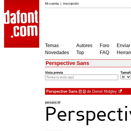
Mi cuenta
|
Inscripción
Temas
Autores
Foro
Enviar
Novedades
Top
FAQ
Herram
Perspective Sans
Vista previa
Tamañ
Perspective Sans
de
Daniel Midgley
à
€
persans.ttf