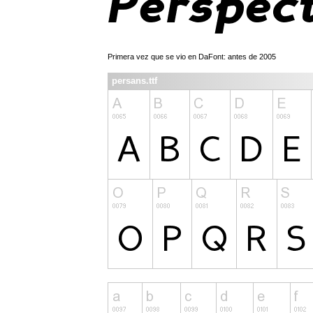
Primera vez que se vio en DaFont: antes de 2005
persans.ttf