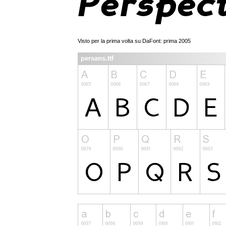
Visto per la prima volta su DaFont: prima 2005
persans.ttf