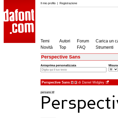
Il mio profilo
|
Registrazione
Temi
Autori
Forum
Carica un c
Novità
Top
FAQ
Strumenti
Perspective Sans
Anteprima personalizzata
Misura
Perspective Sans
di
Daniel Midgley
à
€
persans.ttf