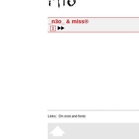
_n3o_ & miss®
1
Links:
On snot and fonts