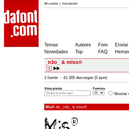
Mi cuenta
|
Inscripción
Temas
Autores
Foro
Enviar
Novedades
Top
FAQ
Herram
_n3o_ & miss®
1
1 fuente - 61.305 descargas (0 ayer)
Vista previa
Fuentes
Mostrar 
Mis®
de
_n3o_ & miss®