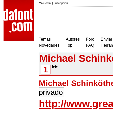
Mi cuenta
|
Inscripción
Temas
Autores
Foro
Enviar
Novedades
Top
FAQ
Herram
Michael Schink
1
Michael Schinköth
privado
http://www.gre