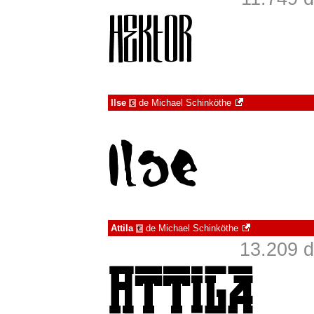
Ilse
de
Michael Schinköthe
€
Attila
de
Michael Schinköthe
€
13.209 d