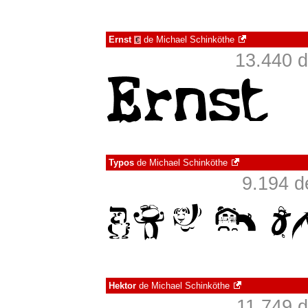
Ernst
de
Michael Schinköthe
€
13.440 d
Typos
de
Michael Schinköthe
9.194 d
Hektor
de
Michael Schinköthe
11.749 d