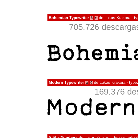
Bohemian Typewriter
de
Lukas Krakora - ty
à
€
705.726 descargas
Modern Typewriter
de
Lukas Krakora - typew
à
€
169.376 de
Stöhr Numbers
de
Lukas Krakora - typewriterfont