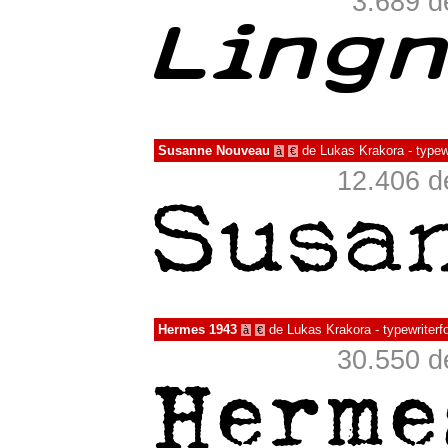
3.689 d
Susanne Nouveau
de
Lukas Krakora - typewr
à
€
12.406 d
Hermes 1943
de
Lukas Krakora - typewriterf
à
€
30.550 d