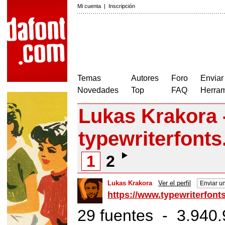
Mi cuenta
|
Inscripción
Temas
Autores
Foro
Enviar
Novedades
Top
FAQ
Herram
Lukas Krakora 
typewriterfonts
1
2
Lukas Krakora
Ver el perfil
Enviar u
https://www.typewriterfonts
29 fuentes - 3.940.