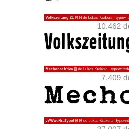
Volkszeitung 21
de
Lukas Krakora - typewrit
à
€
10.462 d
Mechonat Ktiva
de
Lukas Krakora - typewriterf
€
7.409 d
vVWweRraType!
de
Lukas Krakora - typewrit
à
€