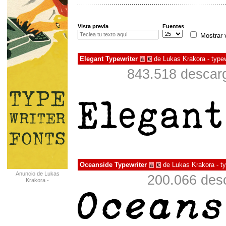
Vista previa
Fuentes
Mostrar 
Elegant Typewriter
de
Lukas Krakora - typew
à
€
843.518 descarg
Oceanside Typewriter
de
Lukas Krakora - ty
à
€
Anuncio de Lukas
200.066 desc
Krakora -
typewriterfonts.net