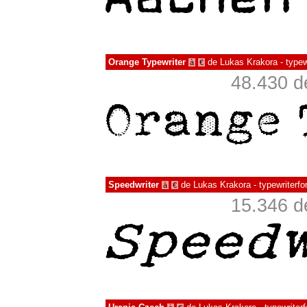
Orange Typewriter
de
Lukas Krakora - typew
à
€
48.430 d
Speedwriter
de
Lukas Krakora - typewriterfo
à
€
15.346 d