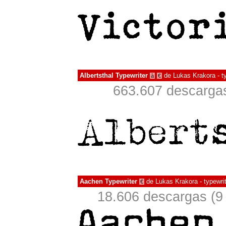
Albertsthal Typewriter
de
Lukas Krakora - ty
à
€
663.607 descargas
Aachen Typewriter
de
Lukas Krakora - typewrit
€
18.606 descargas (9