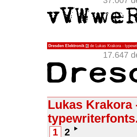
37.007 d
Dresden Elektronik
de
Lukas Krakora - typewri
€
17.647 d
Lukas Krakora 
typewriterfonts
1
2