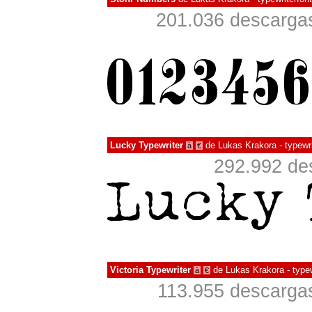
201.036 descargas
Lucky Typewriter
de
Lukas Krakora - typewri
à
€
292.992 de
Victoria Typewriter
de
Lukas Krakora - typew
à
€
113.955 descargas