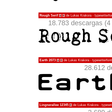
Rough Serif
de
Lukas Krakora - typewriterfo
à
€
18.783 descargas (4
Earth 2073
de
Lukas Krakora - typewriterfont
à
€
28.612 d
Lingnerallee 12345
de
Lukas Krakora - typewri
€