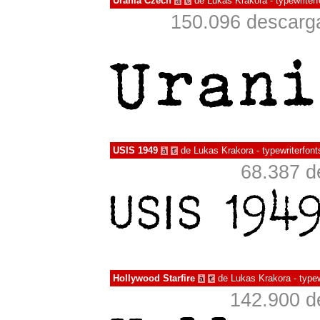
Urania Czech
de
Lukas Krakora - typewriterf
à
€
150.096 descarga
USIS 1949
de
Lukas Krakora - typewriterfont
à
€
68.387 d
Hollywood Starfire
de
Lukas Krakora - typew
à
€
142.900 d