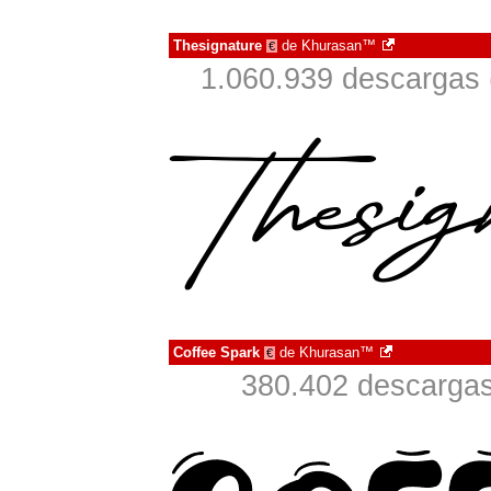
Thesignature
de
Khurasan™
€
1.060.939 descargas 
Coffee Spark
de
Khurasan™
€
380.402 descargas