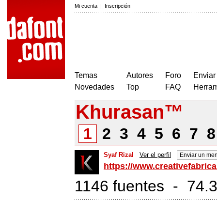
Mi cuenta
|
Inscripción
Temas
Autores
Foro
Enviar
Novedades
Top
FAQ
Herram
Khurasan™
1
2
3
4
5
6
7
Syaf Rizal
Ver el perfil
Enviar un men
https://www.creativefabric
1146 fuentes - 74.3