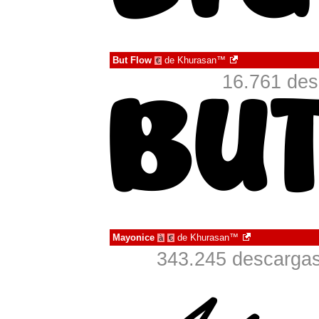
But Flow
de
Khurasan™
€
16.761 des
Mayonice
de
Khurasan™
à
€
343.245 descargas