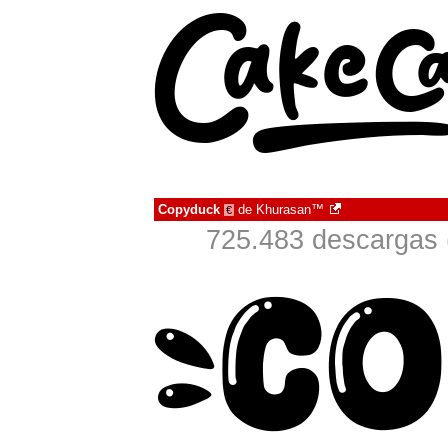
Copyduck
de
Khurasan™
€
725.483 descargas 