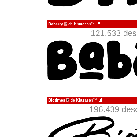
Baberry
de
Khurasan™
€
121.533 des
Bigtimes
de
Khurasan™
€
196.439 desc