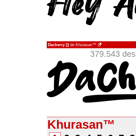
Dacherry
de
Khurasan™
€
379.543 des
Khurasan™