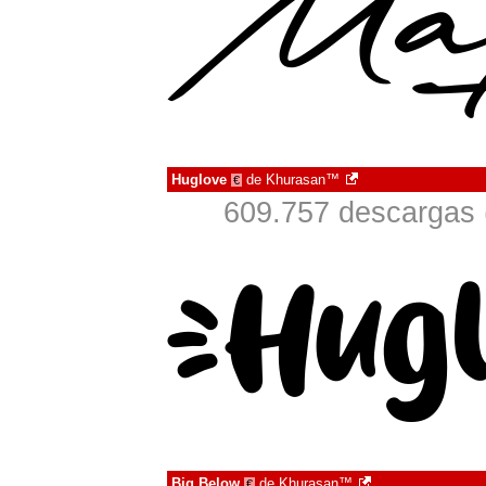
Huglove
de
Khurasan™
€
609.757 descargas 
Big Below
de
Khurasan™
€