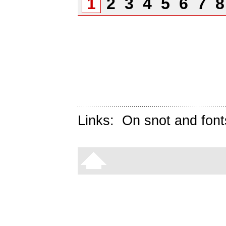
1
2
3
4
5
6
7
Links:
On snot and font