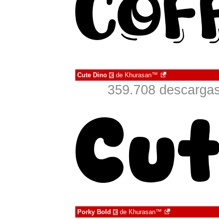
Cute Dino
de
Khurasan™
€
359.708 descargas
Porky Bold
de
Khurasan™
€