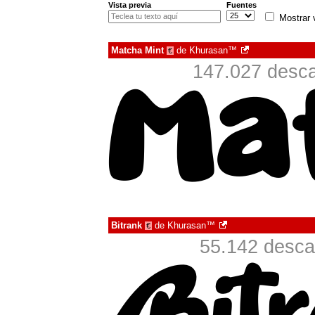
Vista previa
Fuentes
Mostrar 
Matcha Mint
de
Khurasan™
€
147.027 desca
Bitrank
de
Khurasan™
€
55.142 desca