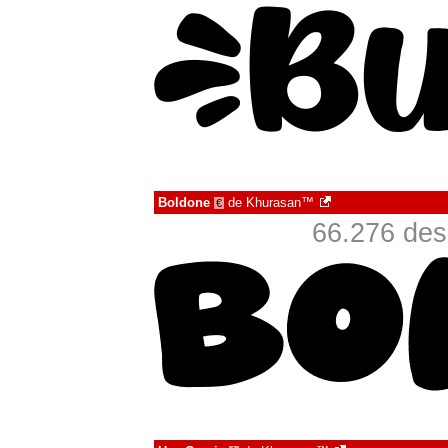
Boldone
de
Khurasan™
€
66.276 des