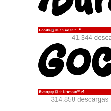
Gocake
de
Khurasan™
€
41.344 desca
Butterpop
de
Khurasan™
€
314.858 descargas 