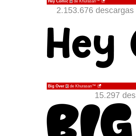
Hey Comic
de
Khurasan™
à
2.153.676 descargas 
Big Over
de
Khurasan™
€
15.297 des