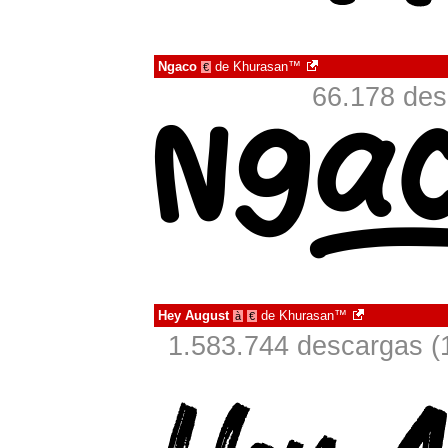
Ngaco
de
Khurasan™
€
66.178 des
Hey August
de
Khurasan™
à
€
1.583.744 descargas (