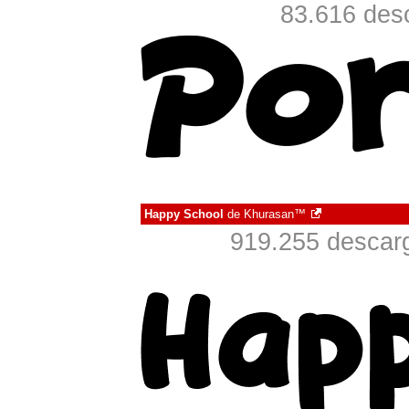
83.616 des
Happy School
de
Khurasan™
919.255 descarg