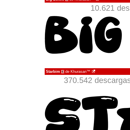
10.621 des
Starbim
de
Khurasan™
€
370.542 descargas