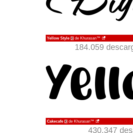
Yellow Style
de
Khurasan™
€
184.059 descarg
Cakecafe
de
Khurasan™
€
430.347 des