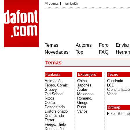
Mi cuenta
|
Inscripción
Temas
Autores
Foro
Enviar
Novedades
Top
FAQ
Herram
Temas
Fantasía
Extranjero
Tecno
Animación
Chino,
Cuadrado
Tebeo, Cómic
Japonés
LCD
Groovy
Árabe
Ciencia ficci
Old School
Mexicano
Varios
Rizos
Romano,
Oeste
Griego
Desgastado
Ruso
Bitmap
Distorsionado
Varios
Pixel, Bitmap
Destrozado
Terror
Fuego, Hielo
Decoración