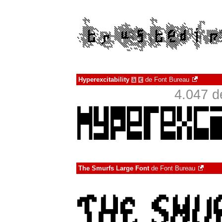
Hyperexcitability
de
Font Bureau
à
€
4.047 d
The Smurfs Large Font
de
Font Bureau