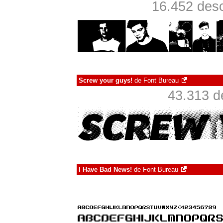
16.452 desc
Screw your guys!
de
Font Bureau
43.313 d
I Have Bad News!
de
Font Bureau