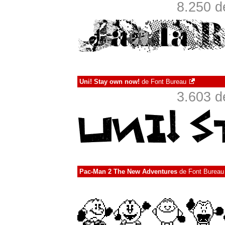
8.250 d
Uni! Stay own now!
de
Font Bureau
3.603 d
Pac-Man 2 The New Adventures
de
Font Bureau