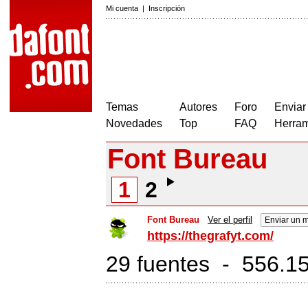
Mi cuenta
|
Inscripción
Temas
Autores
Foro
Enviar
Novedades
Top
FAQ
Herram
Font Bureau
1
2
Font Bureau
Ver el perfil
Enviar un 
https://thegrafyt.com/
29 fuentes - 556.15