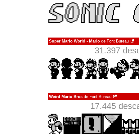
Super Mario World - Mario
de
Font Bureau
31.397 desc
Weird Mario Bros
de
Font Bureau
17.445 desca