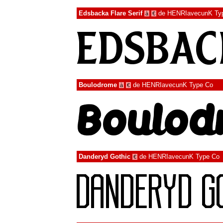
Edsbacka Flare Serif
de
HENRIavecunK Ty
à
€
Boulodrome
de
HENRIavecunK Type Co
à
€
Danderyd Gothic
de
HENRIavecunK Type Co
€