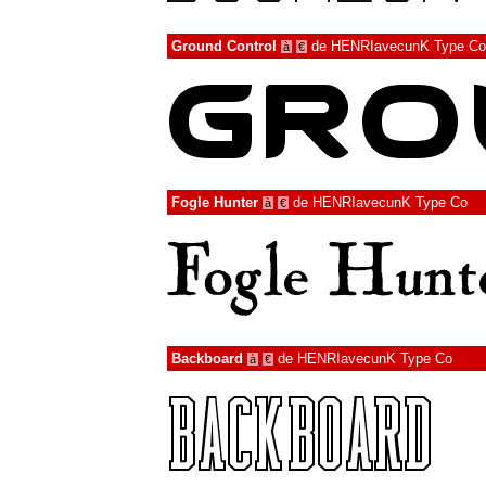
Ground Control
de
HENRIavecunK Type Co
à
€
Fogle Hunter
de
HENRIavecunK Type Co
à
€
Backboard
de
HENRIavecunK Type Co
à
€