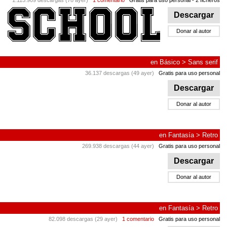
1.115.909 descargas (78 ayer)
1 comentario
Gratis para uso personal
- 2 ficheros
Descargar
Donar al autor
en
Básico
>
Sans serif
36.137 descargas (49 ayer)
Gratis para uso personal
Descargar
Donar al autor
en
Fantasía
>
Retro
269.938 descargas (44 ayer)
Gratis para uso personal
Descargar
Donar al autor
en
Fantasía
>
Retro
82.098 descargas (29 ayer)
1 comentario
Gratis para uso personal