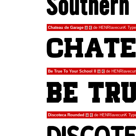
Chateau de Garage
de
HENRIavecunK Type
à
€
Be True To Your School II
de
HENRIavecun
à
€
Discoteca Rounded
de
HENRIavecunK Typ
à
€