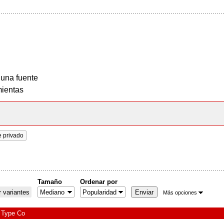
 una fuente
ientas
e privado
Tamaño
Ordenar por
 variantes
Más opciones
Type Co