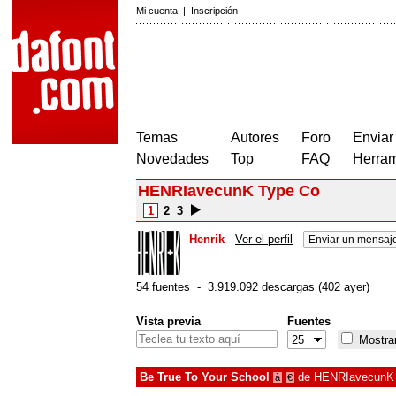
Mi cuenta
|
Inscripción
Temas
Autores
Foro
Enviar
Novedades
Top
FAQ
Herram
HENRIavecunK Type Co
1
2
3
Henrik
Ver el perfil
Enviar un mensaj
54 fuentes - 3.919.092 descargas (402 ayer)
Vista previa
Fuentes
Mostrar
Be True To Your School
de
HENRIavecunK 
à
€