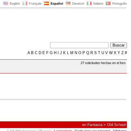
English
Français
Español
Deutsch
Italiano
Português
A
B
C
D
E
F
G
H
I
J
K
L
M
N
O
P
Q
R
S
T
U
V
W
X
Y
Z
#
27 solicitudes hechas en el foro
en
Fantasía
>
Old School