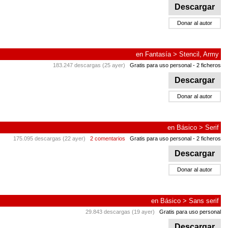
Descargar
Donar al autor
en
Fantasía
>
Stencil, Army
183.247 descargas (25 ayer)
Gratis para uso personal
- 2 ficheros
Descargar
Donar al autor
en
Básico
>
Serif
175.095 descargas (22 ayer)
2 comentarios
Gratis para uso personal
- 2 ficheros
Descargar
Donar al autor
en
Básico
>
Sans serif
29.843 descargas (19 ayer)
Gratis para uso personal
Descargar