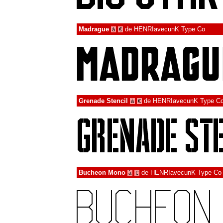
Madrague
de
HENRIavecunK Type Co
à
€
Grenade Stencil
de
HENRIavecunK Type C
à
€
Bucheon Mono
de
HENRIavecunK Type Co
à
€