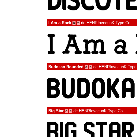
I Am a Rock
de
HENRIavecunK Type Co
à
€
Budokan Rounded
de
HENRIavecunK Type
à
€
Big Star
de
HENRIavecunK Type Co
à
€