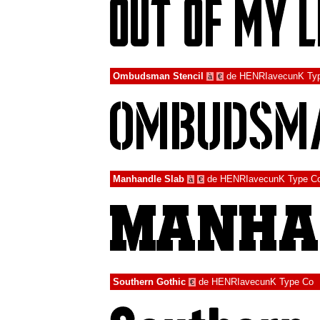
Ombudsman Stencil
de
HENRIavecunK Ty
à
€
Manhandle Slab
de
HENRIavecunK Type C
à
€
Southern Gothic
de
HENRIavecunK Type Co
€