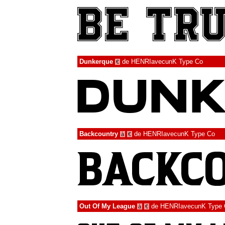
Dunkerque
de
HENRIavecunK Type Co
€
Backcountry
de
HENRIavecunK Type Co
à
€
Out Of My League
de
HENRIavecunK Type 
à
€