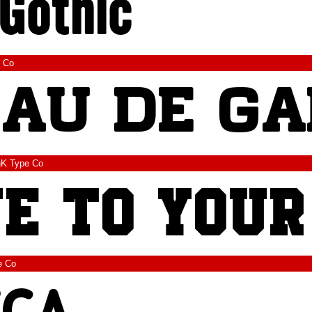
 Co
K Type Co
e Co