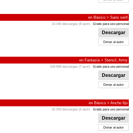
en
Básico
>
Sans serif
10.340 descargas (8 ayer)
Gratis para uso personal
Descargar
Donar al autor
en
Fantasía
>
Stencil, Army
109.996 descargas (7 ayer)
Gratis para uso personal
Descargar
Donar al autor
en
Básico
>
Ancho fijo
32.293 descargas (6 ayer)
Gratis para uso personal
Descargar
Donar al autor