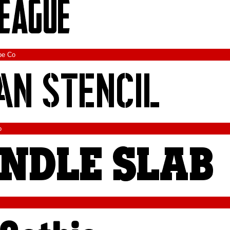
pe Co
o