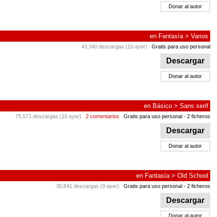
Donar al autor
en
Fantasía
>
Varios
43.340 descargas (10 ayer)
Gratis para uso personal
Descargar
Donar al autor
en
Básico
>
Sans serif
75.571 descargas (10 ayer)
2 comentarios
Gratis para uso personal
- 2 ficheros
Descargar
Donar al autor
en
Fantasía
>
Old School
30.841 descargas (9 ayer)
Gratis para uso personal
- 2 ficheros
Descargar
Donar al autor