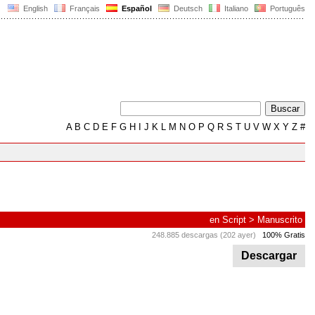
English
Français
Español
Deutsch
Italiano
Português
A
B
C
D
E
F
G
H
I
J
K
L
M
N
O
P
Q
R
S
T
U
V
W
X
Y
Z
#
en
Script
>
Manuscrito
248.885 descargas (202 ayer)
100% Gratis
Descargar