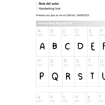
Nota del autor
Handwriting font
Primera vez que se vio en DaFont: 14/06/2023
Handwriting-Regular.otf