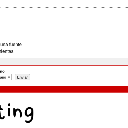
 una fuente
ientas
ño