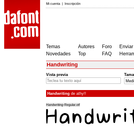
Mi cuenta
|
Inscripción
Temas
Autores
Foro
Enviar
Novedades
Top
FAQ
Herram
Handwriting
Vista previa
Tama
Handwriting
de
athy!!
Handwriting-Regular.otf