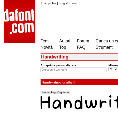
Il mio profilo
|
Registrazione
Temi
Autori
Forum
Carica un c
Novità
Top
FAQ
Strumenti
Handwriting
Anteprima personalizzata
Misura
Handwriting
di
athy!!
Handwriting-Regular.otf