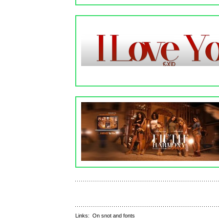
Links:
On snot and fonts