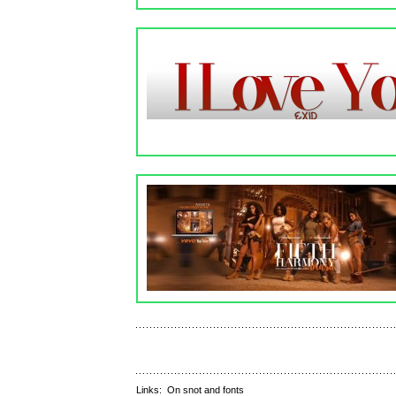
Links:
On snot and fonts