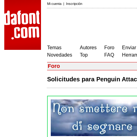
Mi cuenta
|
Inscripción
Temas
Autores
Foro
Enviar
Novedades
Top
FAQ
Herram
Foro
Solicitudes para Penguin Att