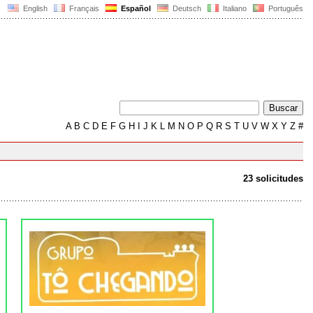
English
Français
Español
Deutsch
Italiano
Português
A
B
C
D
E
F
G
H
I
J
K
L
M
N
O
P
Q
R
S
T
U
V
W
X
Y
Z
#
23 solicitudes