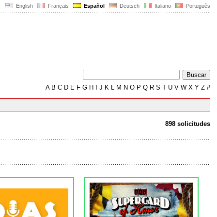
English
Français
Español
Deutsch
Italiano
Português
A
B
C
D
E
F
G
H
I
J
K
L
M
N
O
P
Q
R
S
T
U
V
W
X
Y
Z
#
898 solicitudes