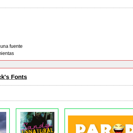
 una fuente
ientas
ck's Fonts