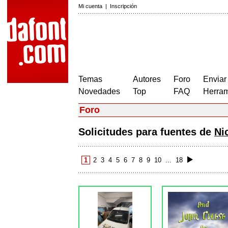
Mi cuenta
|
Inscripción
Temas
Autores
Foro
Enviar
Novedades
Top
FAQ
Herram
Foro
Solicitudes para fuentes de
Ni
1
2
3
4
5
6
7
8
9
10
...
18