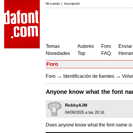
Mi cuenta
|
Inscripción
Temas
Autores
Foro
Enviar
Novedades
Top
FAQ
Herram
Foro
→
→
Foro
Identificación de fuentes
Volve
Anyone know what the font na
RobbyAJM
04/09/2025 a las 20:16
Does anyone know what the font name is