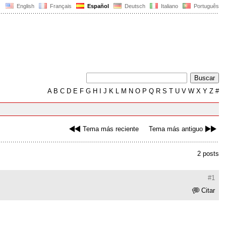
English
Français
Español
Deutsch
Italiano
Português
A
B
C
D
E
F
G
H
I
J
K
L
M
N
O
P
Q
R
S
T
U
V
W
X
Y
Z
#
Tema más reciente
Tema más antiguo
2 posts
#1
Citar