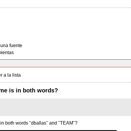
 una fuente
ientas
r a la lista
me is in both words?
 in both words "dballas" and "TEAM"?