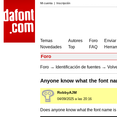
Mi cuenta
|
Inscripción
Temas
Autores
Foro
Enviar
Novedades
Top
FAQ
Herram
Foro
→
→
Foro
Identificación de fuentes
Volve
Anyone know what the font na
RobbyAJM
04/09/2025 a las 20:16
Does anyone know what the font name is