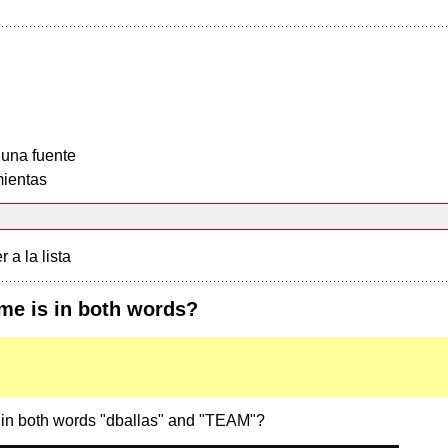
 una fuente
ientas
r a la lista
me is in both words?
 in both words "dballas" and "TEAM"?