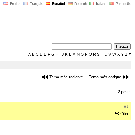
English
Français
Español
Deutsch
Italiano
Português
A
B
C
D
E
F
G
H
I
J
K
L
M
N
O
P
Q
R
S
T
U
V
W
X
Y
Z
#
Tema más reciente
Tema más antiguo
2 posts
#1
Citar