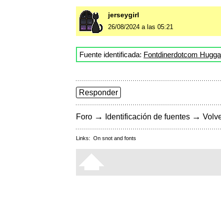
jerseygirl
26/08/2024 a las 05:21
Fuente identificada:
Fontdinerdotcom Hugga
Responder
→
→
Foro
Identificación de fuentes
Volve
Links:
On snot and fonts