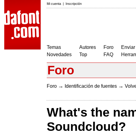
Mi cuenta
|
Inscripción
Temas
Autores
Foro
Enviar
Novedades
Top
FAQ
Herram
Foro
→
→
Foro
Identificación de fuentes
Volve
What's the name
Soundcloud?