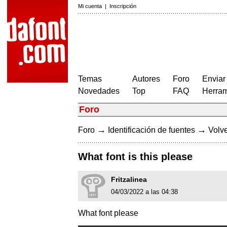
Mi cuenta
|
Inscripción
Temas
Autores
Foro
Enviar
Novedades
Top
FAQ
Herram
Foro
→
→
Foro
Identificación de fuentes
Volve
What font is this please
Fritzalinea
04/03/2022 a las 04:38
What font please