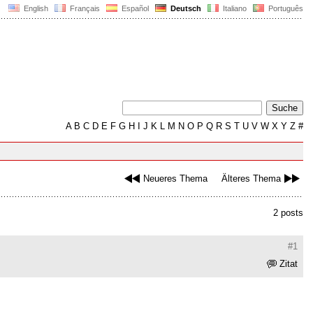
English
Français
Español
Deutsch
Italiano
Português
A
B
C
D
E
F
G
H
I
J
K
L
M
N
O
P
Q
R
S
T
U
V
W
X
Y
Z
#
Neueres Thema
Älteres Thema
2 posts
#1
Zitat