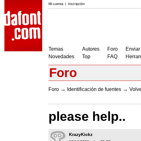
Mi cuenta
|
Inscripción
Temas
Autores
Foro
Enviar
Novedades
Top
FAQ
Herram
Foro
→
→
Foro
Identificación de fuentes
Volve
please help..
KrazyKickz