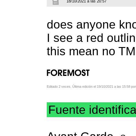
18/10/2021 a las 20:57
does anyone kno
I see a red outl
this mean no TM
Editado 2 veces. Última edición el 19/10/2021 a las 15:58 p
Fuente identific