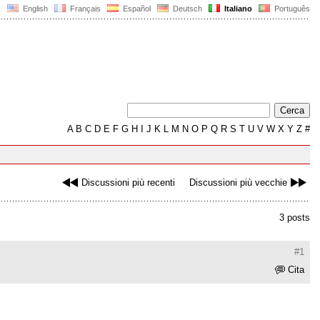
English
Français
Español
Deutsch
Italiano
Português
A
B
C
D
E
F
G
H
I
J
K
L
M
N
O
P
Q
R
S
T
U
V
W
X
Y
Z
#
Discussioni più recenti
Discussioni più vecchie
3 posts
#1
Cita