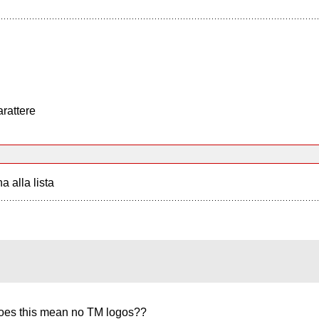
arattere
a alla lista
 does this mean no TM logos??