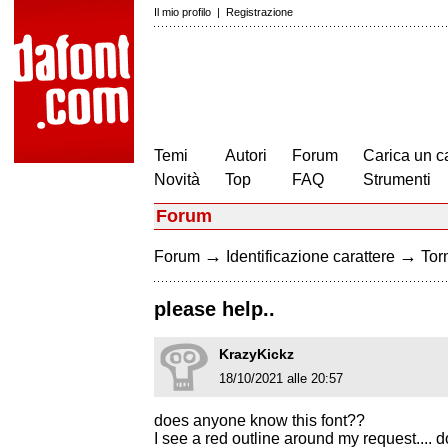
Il mio profilo
|
Registrazione
Temi
Autori
Forum
Carica un c
Novità
Top
FAQ
Strumenti
Forum
→
→
Forum
Identificazione carattere
Torn
please help..
KrazyKickz
18/10/2021 alle 20:57
does anyone know this font??
I see a red outline around my request....