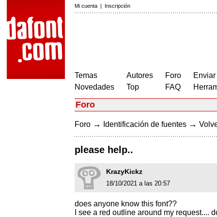
Mi cuenta
|
Inscripción
Temas
Autores
Foro
Enviar
Novedades
Top
FAQ
Herram
Foro
→
→
Foro
Identificación de fuentes
Volve
please help..
KrazyKickz
18/10/2021 a las 20:57
does anyone know this font??
I see a red outline around my request....