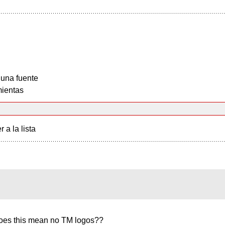
 una fuente
ientas
r a la lista
 does this mean no TM logos??