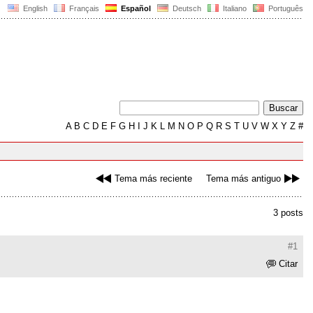
English
Français
Español
Deutsch
Italiano
Português
A
B
C
D
E
F
G
H
I
J
K
L
M
N
O
P
Q
R
S
T
U
V
W
X
Y
Z
#
Tema más reciente
Tema más antiguo
3 posts
#1
Citar