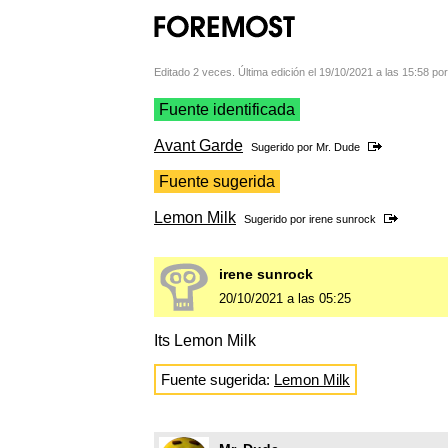
Editado 2 veces. Última edición el 19/10/2021 a las 15:58 p
Fuente identificada
Avant Garde
Sugerido por
Mr. Dude
Fuente sugerida
Lemon Milk
Sugerido por
irene sunrock
irene sunrock
20/10/2021 a las 05:25
Its Lemon Milk
Fuente sugerida:
Lemon Milk