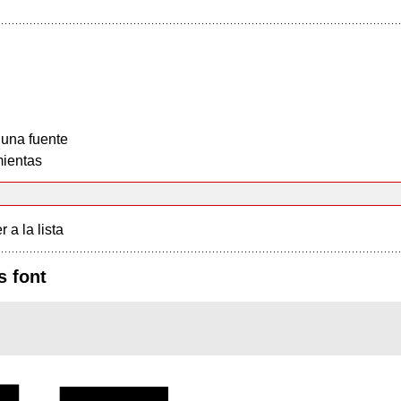
 una fuente
ientas
r a la lista
s font