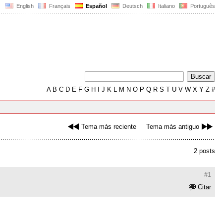
English
Français
Español
Deutsch
Italiano
Português
A
B
C
D
E
F
G
H
I
J
K
L
M
N
O
P
Q
R
S
T
U
V
W
X
Y
Z
#
Tema más reciente
Tema más antiguo
2 posts
#1
Citar