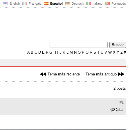
English
Français
Español
Deutsch
Italiano
Português
A
B
C
D
E
F
G
H
I
J
K
L
M
N
O
P
Q
R
S
T
U
V
W
X
Y
Z
#
Tema más reciente
Tema más antiguo
2 posts
#1
Citar