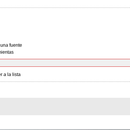
 una fuente
ientas
r a la lista