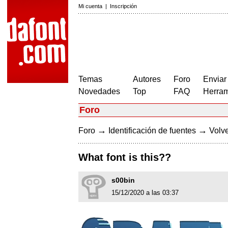
Mi cuenta
|
Inscripción
Temas
Autores
Foro
Enviar
Novedades
Top
FAQ
Herram
Foro
→
→
Foro
Identificación de fuentes
Volve
What font is this??
s00bin
15/12/2020 a las 03:37