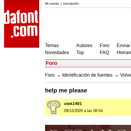
Mi cuenta
|
Inscripción
Temas
Autores
Foro
Enviar
Novedades
Top
FAQ
Herram
Foro
→
→
Foro
Identificación de fuentes
Volve
help me please
olek1401
09/12/2020 a las 08:54