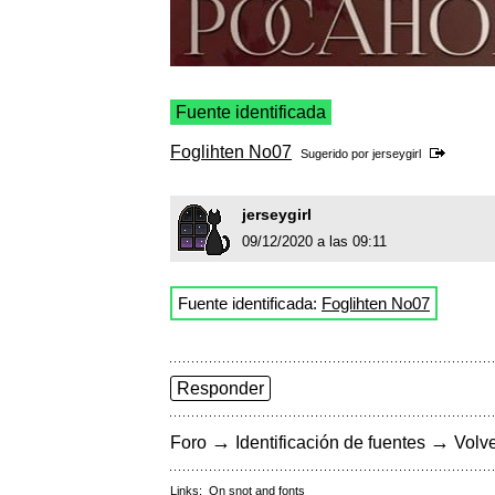
Fuente identificada
Foglihten No07
Sugerido por
jerseygirl
jerseygirl
09/12/2020 a las 09:11
Fuente identificada:
Foglihten No07
Responder
→
→
Foro
Identificación de fuentes
Volve
Links:
On snot and fonts