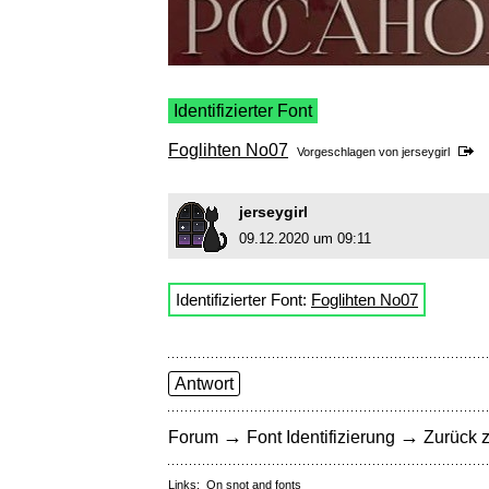
Identifizierter Font
Foglihten No07
Vorgeschlagen von
jerseygirl
jerseygirl
09.12.2020 um 09:11
Identifizierter Font:
Foglihten No07
Antwort
→
→
Forum
Font Identifizierung
Zurück z
Links:
On snot and fonts