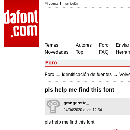
Mi cuenta
|
Inscripción
Temas
Autores
Foro
Enviar
Novedades
Top
FAQ
Herram
Foro
→
→
Foro
Identificación de fuentes
Volve
pls help me find this font
grangerette_
24/04/2020 a las 12:34
pls help me find this font