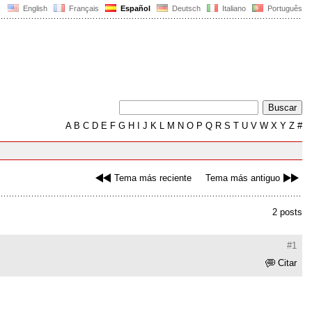
English
Français
Español
Deutsch
Italiano
Português
A
B
C
D
E
F
G
H
I
J
K
L
M
N
O
P
Q
R
S
T
U
V
W
X
Y
Z
#
Tema más reciente
Tema más antiguo
2 posts
#1
Citar