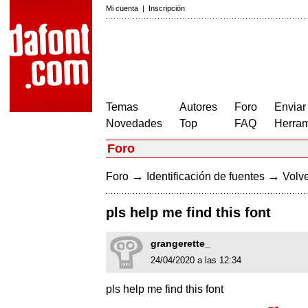
Mi cuenta
|
Inscripción
Temas
Autores
Foro
Enviar
Novedades
Top
FAQ
Herram
Foro
→
→
Foro
Identificación de fuentes
Volve
pls help me find this font
grangerette_
24/04/2020 a las 12:34
pls help me find this font