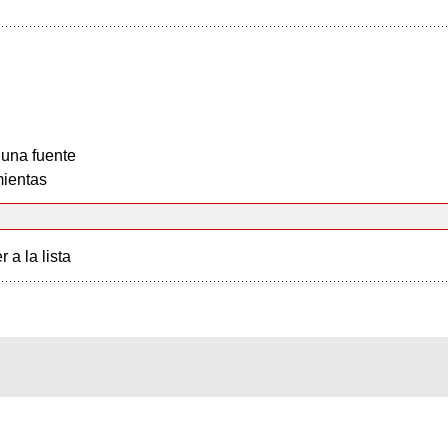
 una fuente
ientas
r a la lista