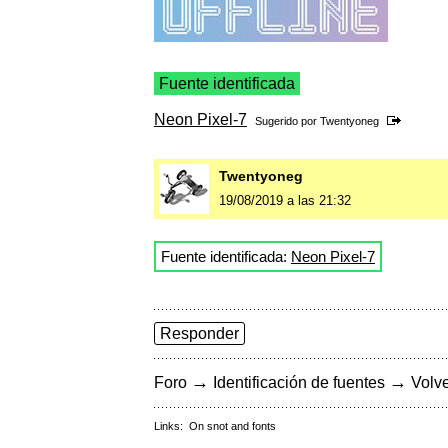
Fuente identificada
Neon Pixel-7
Sugerido por
Twentyoneg
Twentyoneg
19/08/2019 a las 21:32
Fuente identificada:
Neon Pixel-7
Responder
→
→
Foro
Identificación de fuentes
Volve
Links:
On snot and fonts