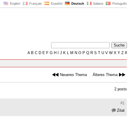
English
Français
Español
Deutsch
Italiano
Português
A
B
C
D
E
F
G
H
I
J
K
L
M
N
O
P
Q
R
S
T
U
V
W
X
Y
Z
#
Neueres Thema
Älteres Thema
2 posts
#1
Zitat