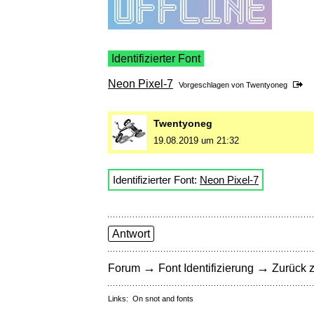
Identifizierter Font
Neon Pixel-7
Vorgeschlagen von
Twentyoneg
Twentyoneg
19.08.2019 um 21:32
Identifizierter Font:
Neon Pixel-7
Antwort
→
→
Forum
Font Identifizierung
Zurück z
Links:
On snot and fonts